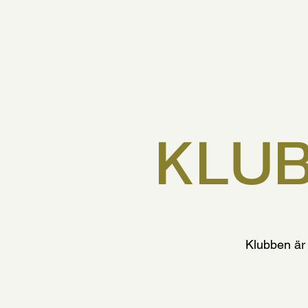
KLU
Klubben är